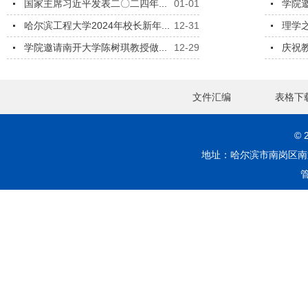
国家主席习近平发表二〇二四年...
01-01
学院邀
哈尔滨工程大学2024年校长新年...
12-31
理学之
学院邀请南开大学陈树琪教授做...
12-29
庆祝教
文件汇编
表格下
©
地址：哈尔滨市南岗区南通大