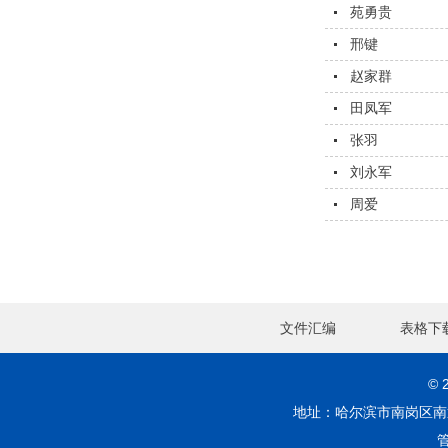
苑勇贵
邢键
赵家群
田凤军
张羽
刘永军
周爱
文件汇编
表格下
©
地址：哈尔滨市南岗区南通大